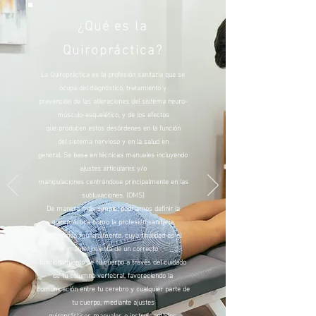
¿Qué es la
Quiropráctica?
La Quiropráctica es la profesión sanitaria que se
ocupa del diagnóstico, tratamiento y
prevención de las alteraciones del sistema neuro-
músculo-esquelético, y de los efectos
que producen estos desórdenes en la función
del sistema nervioso y en la salud en
general. Se basa en técnicas manuales incluyendo
ajustes articulares y/o
manipulaciones centrándose principalmente en las
subluxaciones. (OMS)
De manera más simple, podríamos definir la
quiropráctica como la profesión sanitaria,
reconocida mundialmente, cuya finalidad es el
mantenimiento de un correcto
funcionamiento de tu cuerpo a través del cuidado
de tu columna vertebral, favoreciendo la
comunicación entre tu cerebro y cualquier parte de
tu cuerpo, mediante ajustes
quiroprácticos manuales o instrumentados.